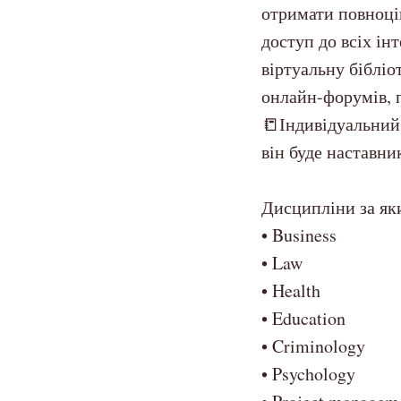
отримати повноцін
доступ до всіх ін
віртуальну бібліо
онлайн-форумів, 
📒Індивідуальний
він буде наставни
Дисципліни за як
• Business
• Law
• Health
• Education
• Criminology
• Psychology