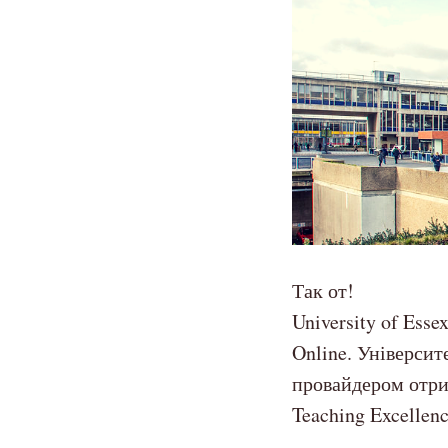
Так от!
University of Ess
Online. Університ
провайдером отри
Teaching Excellen