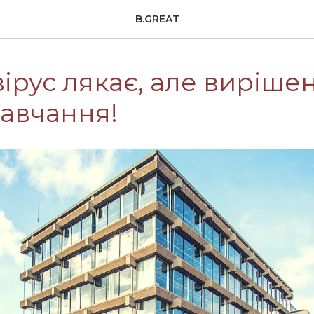
B.GREAT
ірус лякає, але вирішен
навчання!