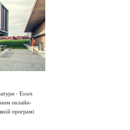
атури - Essex
иним онлайн-
вній програмі