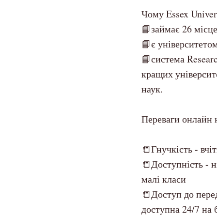
Чому Essex Univer
📘займає 26 місце
📘є університетом
📘система Researc
кращих університе
наук.
Переваги онлайн 
📒Гнучкість - вчіт
📒Доступність - н
малі класи
📒Доступ до перед
доступна 24/7 на 