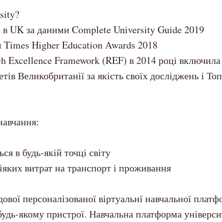
sity?
 в UK за даними Complete University Guide 2019
 Times Higher Education Awards 2018
h Excellence Framework (REF) в 2014 році включила 
тів Великобританії за якість своїх досліджень і Топ
навчання:
ься в будь-якій точці світу
іяких витрат на транспорт і проживання
ової персоналізованої віртуальнї навчальної платф
будь-якому пристрої. Навчальна платформа універси