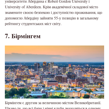
університети Абердина є Robert Gordon University і
University of Aberdeen. Крім академічної складової місто
знамените своєю безпекою і доступністю проживання, що
допомогло Абердіну зайняти 55-у позицію в загальному
рейтингу студентських міст світу.
7. Бірмінгем
Бірмінгем є другим за величиною містом Великобританії.
Цікаво те, що всі бари і нічні клуби знаходяться в одному