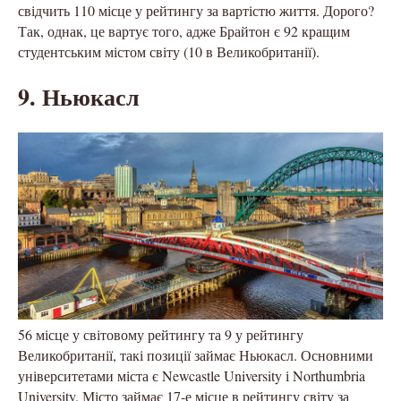
свідчить 110 місце у рейтингу за вартістю життя. Дорого?
Так, однак, це вартує того, адже Брайтон є 92 кращим
студентським містом світу (10 в Великобританії).
9. Ньюкасл
56 місце у світовому рейтингу та 9 у рейтингу
Великобританії, такі позиції займає Ньюкасл. Основними
університетами міста є Newcastle University і Northumbria
University. Місто займає 17-е місце в рейтингу світу за