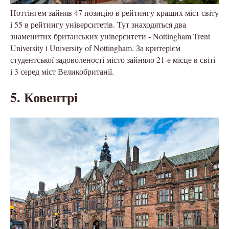
Ноттінгем зайняв 47 позицію в рейтингу кращих міст світу
і 55 в рейтингу університетів. Тут знаходяться два
знаменитих британських університети - Nottingham Trent
University і University of Nottingham. За критерієм
студентської задоволеності місто зайняло 21-е місце в світі
і 3 серед міст Великобританії.
5. Ковентрі