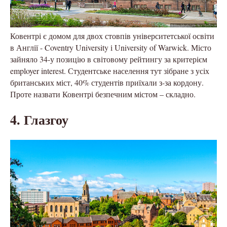
Ковентрі є домом для двох стовпів університетської освіти
в Англії - Coventry University і University of Warwick. Місто
зайняло 34-у позицію в світовому рейтингу за критерієм
employer interest. Студентське населення тут зібране з усіх
британських міст, 40% студентів приїхали з-за кордону.
Проте назвати Ковентрі безпечним містом – складно.
4. Глазгоу