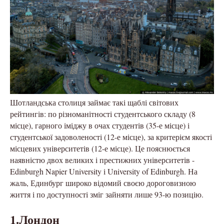
Шотландська столиця займає такі щаблі світових
рейтингів: по різноманітності студентського складу (8
місце), гарного іміджу в очах студентів (35-е місце) і
студентської задоволеності (12-е місце), за критерієм якості
місцевих університетів (12-е місце). Це пояснюється
наявністю двох великих і престижних університетів -
Edinburgh Napier University і University of Edinburgh. На
жаль, Единбург широко відомий своєю дороговизною
життя і по доступності зміг зайняти лише 93-ю позицію.
1.Лондон