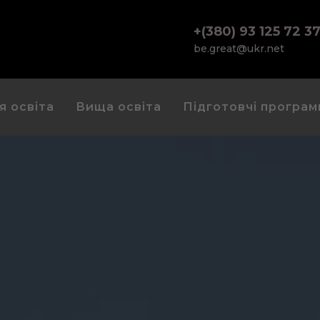
+(380) 93 125 72 3
be.great@ukr.net
я освіта
Вища освіта
Підготовчі програм