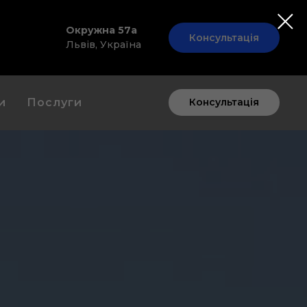
7
Окружна 57а
Консультація
Львів, Україна
и
Послуги
Консультація