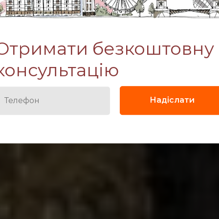
Отримати безкоштовну
ge
консультацію
Надіслати
Оформити послугу