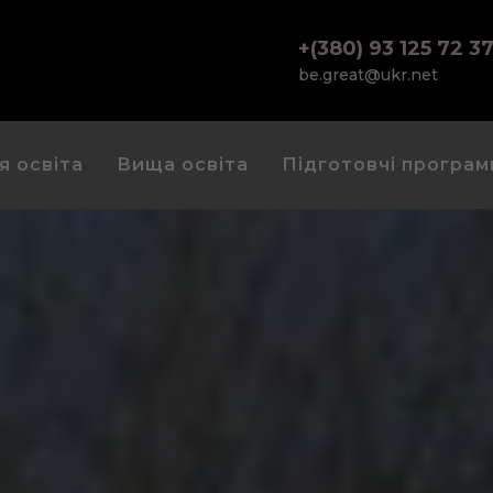
+(380) 93 125 72 3
be.great@ukr.net
я освіта
Вища освіта
Підготовчі програм