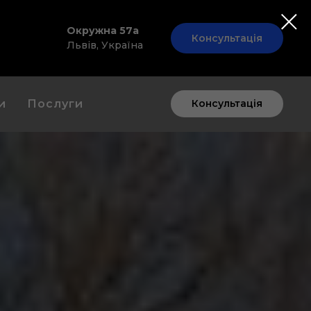
7
Окружна 57а
Консультація
Львів, Україна
и
Послуги
Консультація